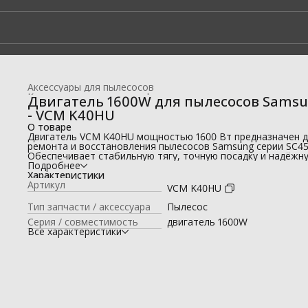
Аксессуары для пылесосов
Комплектующие для профессиональных моек высокого да
Двигатель 1600W для пылесосов Sams
Главная
›
- VCM K40HU
О товаре
Двигатель VCM K40HU мощностью 1600 Вт предназначен 
ремонта и восстановления пылесосов Samsung серии SC45
Обеспечивает стабильную тягу, точную посадку и надёжн
эксплуатацию.
Подробнее
Электродвигатель VCM K40HU применяется как сменный 
Характеристики
для бытовых пылесосов Samsung SC45 . Позволяет
Артикул
VCM K40HU
восстановить заводскую мощность всасывания и продлит
срок службы техники без замены пылесоса.
Тип запчасти / аксессуара
Пылесос
Особенности:
Серия / совместимость
двигатель 1600W
⚡ мощность 1600 Вт — уверенная производительность;
Все характеристики
🎯 совместимость с серией Samsung SC45;
🌬 эффективное охлаждение;
⚙️ стабильная балансировка ротора;
♻️ износостойкие материалы.
Габариты:
высота — 112 мм ;
диаметр — 135 мм .
Используется как: двигатель для пылесоса Samsung , мот