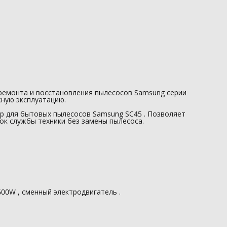
1600W , сменный электродвигатель .
Доступен к заказу на 250bar.ru .
ремонта и восстановления пылесосов Samsung серии
жную эксплуатацию.
р для бытовых пылесосов Samsung SC45 . Позволяет
ок службы техники без замены пылесоса.
600W , сменный электродвигатель .