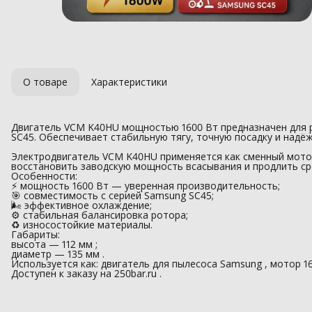
О товаре
Характеристики
Двигатель VCM K40HU мощностью 1600 Вт предназначен для 
SC45. Обеспечивает стабильную тягу, точную посадку и надё
Электродвигатель VCM K40HU применяется как сменный мото
восстановить заводскую мощность всасывания и продлить ср
Особенности:
⚡ мощность 1600 Вт — уверенная производительность;
🎯 совместимость с серией Samsung SC45;
🌬 эффективное охлаждение;
⚙️ стабильная балансировка ротора;
♻️ износостойкие материалы.
Габариты:
высота — 112 мм ;
диаметр — 135 мм .
Используется как: двигатель для пылесоса Samsung , мотор 1
Доступен к заказу на 250bar.ru .