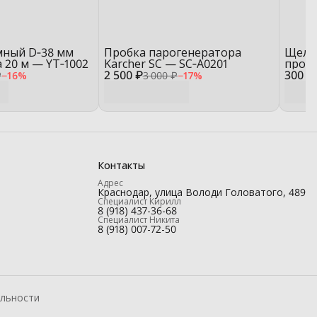
мный D‑38 мм
Пробка парогенератора
Щеле
а 20 м — YT‑1002
Karcher SC — SC‑A0201
прозр
2 500 ₽
300 ₽
мм —
₽
−
16
%
3 000 ₽
−
17
%
Контакты
Адрес
Краснодар, улица Володи Головатого, 489
Специалист Кирилл
8 (918) 437-36-68
Специалист Никита
8 (918) 007-72-50
льности