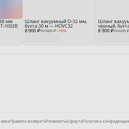
38 мм
Шланг вакуумный D‑32 мм,
Шланг вакуу
YT‑1002B
бухта 30 м — HOVC32
чёрный, бухт
8 900 ₽
8 900 ₽
10 600 ₽
−
16
%
10 600 
тавка
Правила возврата
Реквизиты
Оферта
Политика конфиденциа