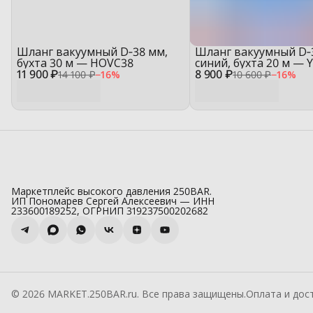
Шланг вакуумный D‑38 мм,
Шланг вакуумный D‑
бухта 30 м — HOVC38
синий, бухта 20 м — 
11 900 ₽
8 900 ₽
14 100 ₽
−
16
%
10 600 ₽
−
16
%
Маркетплейс высокого давления 250BAR.
ИП Пономарев Сергей Алексеевич — ИНН
233600189252, ОГРНИП 319237500202682
© 2026 MARKET.250BAR.ru. Все права защищены.
Оплата и дос