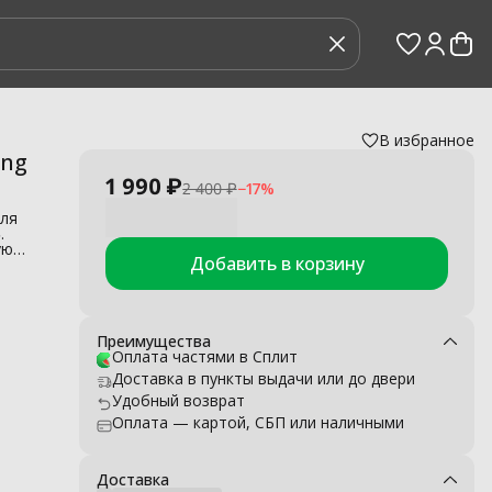
В избранное
вления
›
ung
1 990 ₽
2 400 ₽
−
17
%
для
.
ую
Добавить в корзину
мотор
ь
Преимущества
Оплата частями в Сплит
Доставка в пункты выдачи или до двери
Удобный возврат
Оплата — картой, СБП или наличными
ор
Доставка