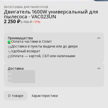
Аксессуары для пылесосов
Комплектующие для профессиональных моек высокого давле
Двигатель 1600W универсальный для
Главная
›
пылесоса - VAC023UN
2 250 ₽
2 700 ₽
−
17
%
Преимущества
Оплата частями в Сплит
Доставка в пункты выдачи или до двери
Удобный возврат
Оплата — картой, СБП или наличными
Доставка
О товаре
Характеристики