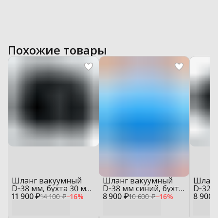
Похожие товары
Шланг вакуумный
Шланг вакуумный
Шланг
D‑38 мм, бухта 30 м
D‑38 мм синий, бухта
D‑32 м
11 900 ₽
— HOVC38
8 900 ₽
20 м — YT‑1002B
8 900 
— HO
14 100 ₽
−
16
%
10 600 ₽
−
16
%