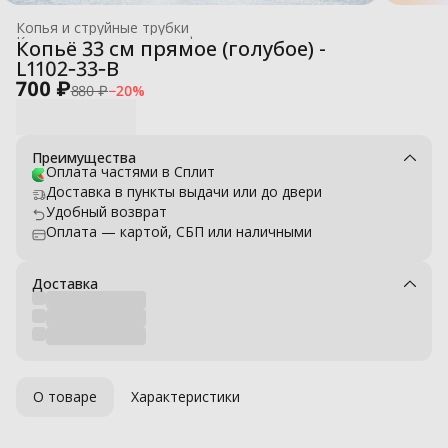
Копья и струйные трубки
Комплектующие для профессиональных моек высокого давле
Копьё 33 см прямое (голубое) -
Главная
›
L1102‑33‑B
700 ₽
880 ₽
−
20
%
Преимущества
Оплата частями в Сплит
Доставка в пункты выдачи или до двери
Удобный возврат
Оплата — картой, СБП или наличными
Доставка
О товаре
Характеристики