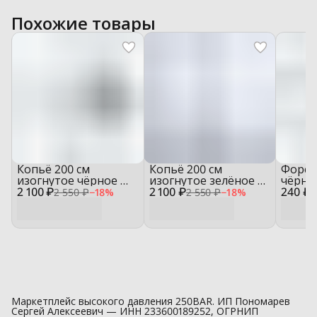
Похожие товары
Копьё 200 см
Копьё 200 см
Форсу
изогнутое чёрное —
изогнутое зелёное —
чёрны
2 100 ₽
L1101‑200
2 100 ₽
L1101‑200‑G
240 ₽
1/4" 
2 550 ₽
−
18
%
2 550 ₽
−
18
%
3
Маркетплейс высокого давления 250BAR. ИП Пономарев
Сергей Алексеевич — ИНН 233600189252, ОГРНИП