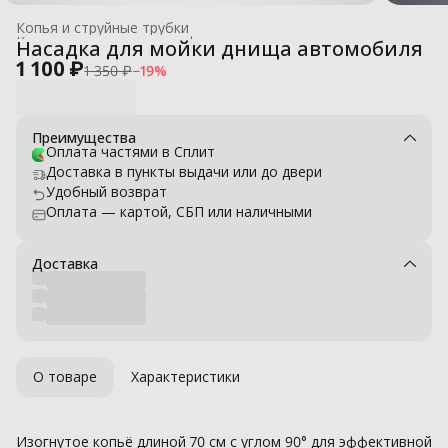
Копья и струйные трубки
Комплектующие для профессиональных моек высокого давле
Насадка для мойки днища автомобиля
Главная
›
1 100 ₽
1 350 ₽
−
19
%
Преимущества
Оплата частями в Сплит
Доставка в пункты выдачи или до двери
Удобный возврат
Оплата — картой, СБП или наличными
Доставка
О товаре
Характеристики
Изогнутое копьё длиной 70 см с углом 90° для эффективной