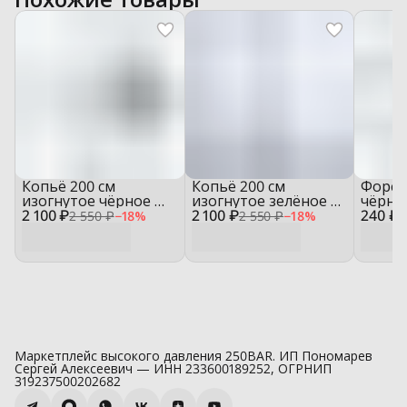
Копьё 200 см
Копьё 200 см
Форсу
изогнутое чёрное —
изогнутое зелёное —
чёрны
2 100 ₽
L1101‑200
2 100 ₽
L1101‑200‑G
240 ₽
1/4" 
2 550 ₽
−
18
%
2 550 ₽
−
18
%
3
Маркетплейс высокого давления 250BAR. ИП Пономарев
Сергей Алексеевич — ИНН 233600189252, ОГРНИП
319237500202682