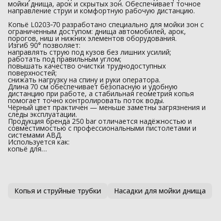
мойки днища, арок и скрытых зон. Обеспечивает точное
направление струи и комфортную рабочую дистанцию.
Копьё L0203‑70 разработано специально для мойки зон с
ограниченным доступом: днища автомобилей, арок,
порогов, ниш и нижних элементов оборудования.
Изгиб 90° позволяет:
направлять струю под кузов без лишних усилий;
работать под правильным углом;
повышать качество очистки труднодоступных
поверхностей;
снижать нагрузку на спину и руки оператора.
Длина 70 см обеспечивает безопасную и удобную
дистанцию при работе, а стабильная геометрия копья
помогает точно контролировать поток воды.
Чёрный цвет практичен — меньше заметны загрязнения и
следы эксплуатации.
Продукция бренда 250 bar отличается надёжностью и
совместимостью с профессиональными пистолетами и
системами АВД.
Используется как:
копьё для…
Копья и струйные трубки
Насадки для мойки днища