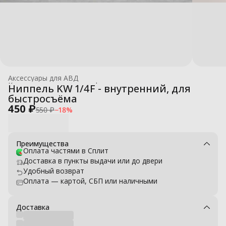
Аксессуары для АВД
Комплектующие для профессиональных моек высокого давле
Ниппель KW 1/4F - внутренний, для
Главная
›
быстросъёма
450 ₽
550 ₽
−
18
%
Преимущества
Оплата частями в Сплит
Доставка в пункты выдачи или до двери
Удобный возврат
Оплата — картой, СБП или наличными
Доставка