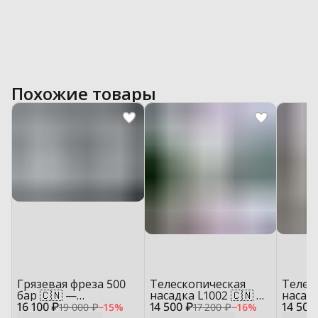
Похожие товары
Грязевая фреза 500
Телескопическая
Телес
бар 🇨🇳 —
насадка L1002 🇨🇳 —
насадк
16 100 ₽
профессиональная
14 500 ₽
мойка фасадов и
14 500
мойка
19 000 ₽
−
15
%
17 200 ₽
−
16
%