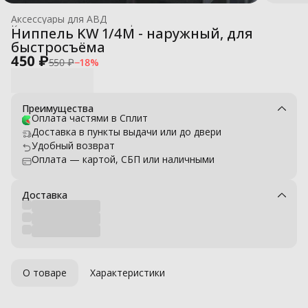
Аксессуары для АВД
Комплектующие для профессиональных моек высокого давле
Ниппель KW 1/4M - наружный, для
Главная
›
быстросъёма
450 ₽
550 ₽
−
18
%
Преимущества
Оплата частями в Сплит
Доставка в пункты выдачи или до двери
Удобный возврат
Оплата — картой, СБП или наличными
Доставка
О товаре
Характеристики