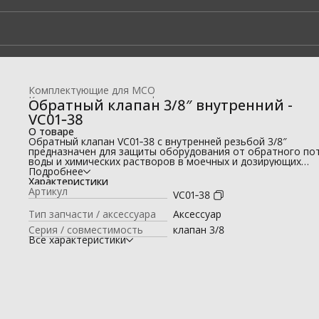
Комплектующие для МСО
Комплектующие для профессиональных моек высокого да
Обратный клапан 3/8″ внутренний -
Главная
›
VC01‑38
О товаре
Обратный клапан VC01‑38 с внутренней резьбой 3/8″
предназначен для защиты оборудования от обратного по
воды и химических растворов в моечных и дозирующих
системах.
Подробнее
Обратный клапан VC01‑38 применяется в профессиональн
Характеристики
системах мойки, клининга и дозирования химии.
Артикул
VC01‑38
Предотвращает обратное давление и смешивание сред,
повышая надёжность и срок службы оборудования.
Тип запчасти / аксессуара
Аксессуар
Преимущества:
Серия / совместимость
клапан 3/8
🔁 защита от обратного потока;
Все характеристики
📐 подключение 3/8″ (внутренняя резьба) ;
🧩 совместим с моечными и дозирующими системами;
🧱 надёжная компактная конструкция;
♻️ подходит для постоянной эксплуатации.
Используется как: обратный клапан 3/8 , клапан
противообратного хода , обратный клапан для дозировани
Доступен к заказу на 250bar.ru .