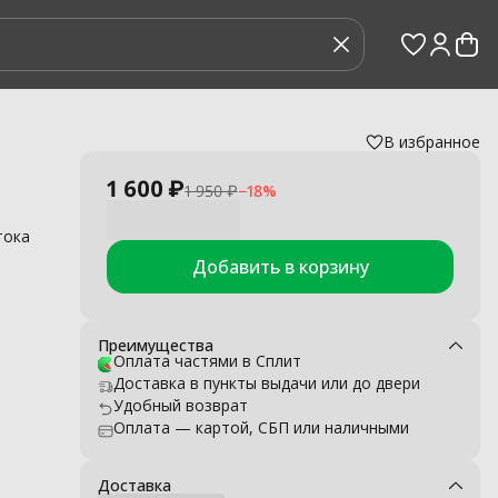
В избранное
вления
›
1 600 ₽
1 950 ₽
−
18
%
тока
Добавить в корзину
ых
Преимущества
Оплата частями в Сплит
Доставка в пункты выдачи или до двери
Удобный возврат
Оплата — картой, СБП или наличными
я .
Доставка