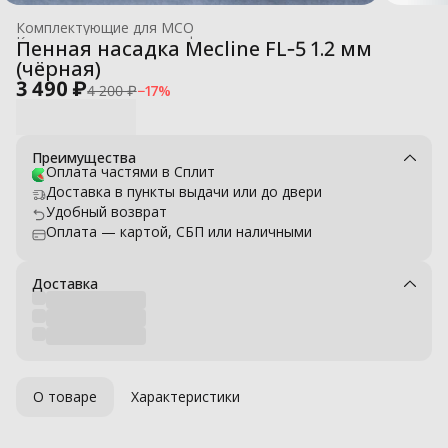
Комплектующие для МСО
Комплектующие для профессиональных моек высокого давле
Пенная насадка Mecline FL‑5 1.2 мм
Главная
›
(чёрная)
3 490 ₽
4 200 ₽
−
17
%
Преимущества
Оплата частями в Сплит
Доставка в пункты выдачи или до двери
Удобный возврат
Оплата — картой, СБП или наличными
Доставка
О товаре
Характеристики