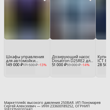
Шкафы управления
Дозирующий насос
Купюр
для автомойки
Dosatron D25RE2 для
ICT BS
149 000 ₽
самообслуживания
51 000 ₽
автомойки
28 500
автом
171 500 ₽
−
13
%
59 000 ₽
−
14
%
(МСО)
самообслуживания
самоо
Маркетплейс высокого давления 250BAR. ИП Пономарев
Сергей Алексеевич — ИНН 233600189252, ОГРНИП
319237500202682