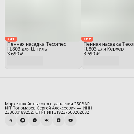
Хит
Хит
Пенная насадка Tecomec
Пенная насадка Tec
FL803 для Штиль
FL803 для Керхер
3 690 ₽
3 690 ₽
Маркетплейс высокого давления 250BAR.
ИП Пономарев Сергей Алексеевич — ИНН
233600189252, ОГРНИП 319237500202682