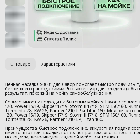
О товаре
Характеристики
Пенная насадка S0601 для Лавор помогает быстро получить гу
без лишнего расхода химии. Это аксессуар для владельца бы
результат, похожий на мойку самообслуживания.
Совместимость: подходит к бытовым мойкам Lavor и совмести
120, Power 15/19, Skipper 17/19, Storm II 17/18, STM 150/160, Run
Tormenta 28, KW 26, Partner 1210 LP и Titan 160. Модели, кото
120, Power 15/19, Skipper 17/19, Storm II 17/18, STM 150/160, Run
Tormenta 28, KW 26, Partner 1210 LP, Titan 160.
Преимущества: быстрое подключение, аккуратная подача сос
вместо штатной насадки, позволяет равномерно наносить пе
мотоцикла, велосипедов, садовой мебели и техники.