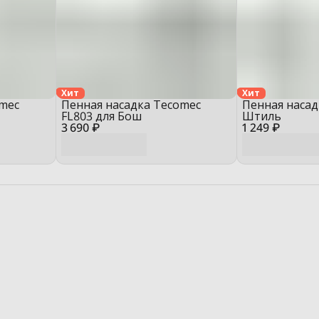
Хит
Хит
omec
Пенная насадка Tecomec
Пенная насад
FL803 для Бош
Штиль
3 690 ₽
1 249 ₽