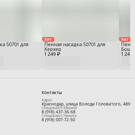
Хит
Хит
ка S0701 для
Пенная насадка S0701 для
Пенна
Керхер
Бош
1 249 ₽
1 249 
Контакты
Адрес
Краснодар, улица Володи Головатого, 489
Специалист Кирилл
8 (918) 437-36-68
Специалист Никита
8 (918) 007-72-50