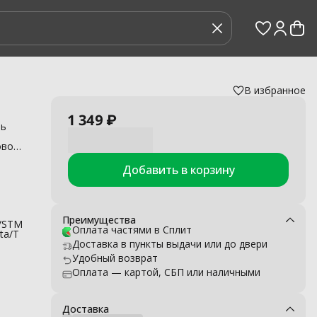
В избранное
1 349 ₽
ть
овой
Добавить в корзину
120,
r
W 26,
щут
Преимущества
m/STM
/19,
Оплата частями в Сплит
ta/T
4/28,
Доставка в пункты выдачи или до двери
Удобный возврат
сто
Оплата — картой, СБП или наличными
и.
Доставка