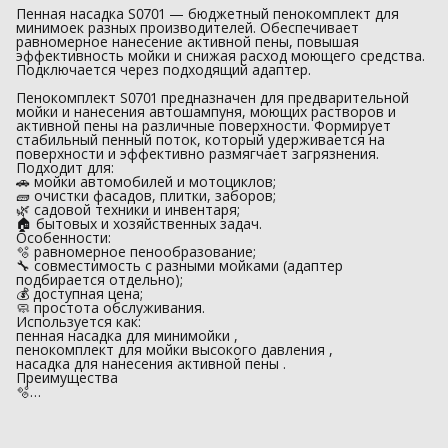
Пенная насадка S0701 — бюджетный пенокомплект для
минимоек разных производителей. Обеспечивает
равномерное нанесение активной пены, повышая
эффективность мойки и снижая расход моющего средства.
Подключается через подходящий адаптер.
Пенокомплект S0701 предназначен для предварительной
мойки и нанесения автошампуня, моющих растворов и
активной пены на различные поверхности. Формирует
стабильный пенный поток, который удерживается на
поверхности и эффективно размягчает загрязнения.
Подходит для:
🚗 мойки автомобилей и мотоциклов;
🧱 очистки фасадов, плитки, заборов;
🌿 садовой техники и инвентаря;
🏠 бытовых и хозяйственных задач.
Особенности:
🫧 равномерное пенообразование;
🔧 совместимость с разными мойками (адаптер
подбирается отдельно);
💰 доступная цена;
🧼 простота обслуживания.
Используется как:
пенная насадка для минимойки ,
пенокомплект для мойки высокого давления ,
насадка для нанесения активной пены .
Преимущества
🫧…