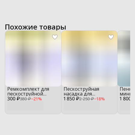
Похожие товары
Ремкомплект для
Пескоструйная
Пенна
пескоструйной
насадка для
миним
300 ₽
насадки — SLK0101
1 850 ₽
минимойки — SL01
1 800 
ассор
380 ₽
−
21
%
2 250 ₽
−
18
%