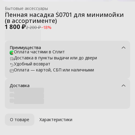
Бытовые аксессуары
Комплектующие для профессиональных моек высокого давле
Пенная насадка S0701 для минимойки
Главная
›
(в ассортименте)
1 800 ₽
2 200 ₽
−
18
%
Преимущества
Оплата частями в Сплит
Доставка в пункты выдачи или до двери
Удобный возврат
Оплата — картой, СБП или наличными
Доставка
О товаре
Характеристики