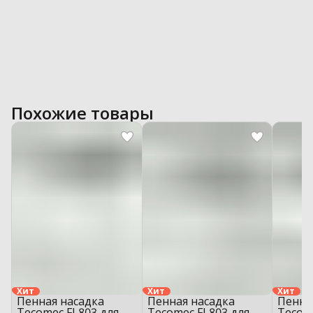
Похожие товары
Хит
Хит
Хит
Пенная насадка
Пенная насадка
Пенна
Tecomec FL803 для
Tecomec FL803 для
Tecom