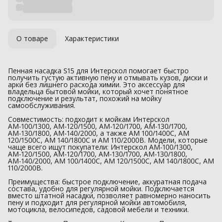
О товаре
Характеристики
Пенная насадка S15 для Интерскол помогает быстро
получить густую активную пену и отмывать кузов, диски и
арки без лишнего расхода химии. Это аксессуар для
владельца бытовой мойки, который хочет понятное
подключение и результат, похожий на мойку
самообслуживания.
Совместимость: подходит к мойкам Интерскол
АМ-100/1300, АМ-120/1500, АМ-120/1700, АМ-130/1700,
АМ-130/1800, АМ-140/2000, а также АМ 100/1400С, АМ
120/1500С, АМ 140/1800С и АМ 110/2000В. Модели, которые
чаще всего ищут покупатели: Интерскол АМ-100/1300,
АМ-120/1500, АМ-120/1700, АМ-130/1700, АМ-130/1800,
АМ-140/2000, АМ 100/1400С, АМ 120/1500С, АМ 140/1800С, АМ
110/2000В.
Преимущества: быстрое подключение, аккуратная подача
состава, удобно для регулярной мойки. Подключается
вместо штатной насадки, позволяет равномерно наносить
пену и подходит для регулярной мойки автомобиля,
мотоцикла, велосипедов, садовой мебели и техники.