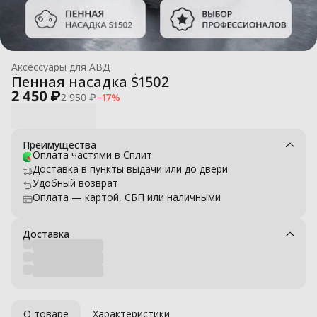
Аксессуары для АВД
Комплектующие для профессиональных моек высокого давле
Пенная насадка S1502
Главная
›
2 450 ₽
2 950 ₽
−
17
%
Преимущества
Оплата частями в Сплит
Доставка в пункты выдачи или до двери
Удобный возврат
Оплата — картой, СБП или наличными
Доставка
О товаре
Характеристики