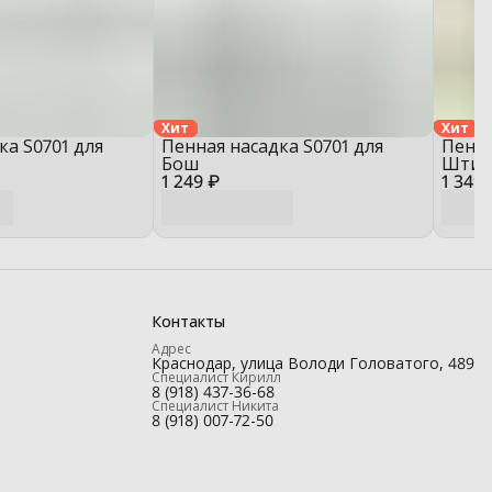
Хит
Хит
ка S0701 для
Пенная насадка S0701 для
Пенна
Бош
Штил
1 249 ₽
1 349 
Контакты
Адрес
Краснодар, улица Володи Головатого, 489
Специалист Кирилл
8 (918) 437-36-68
Специалист Никита
8 (918) 007-72-50