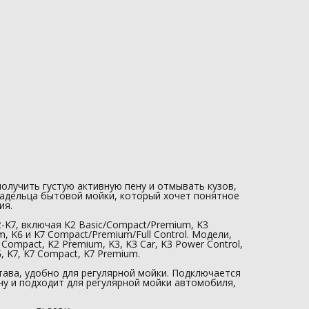
Артикул: FL803K.
олучить густую активную пену и отмывать кузов,
владельца бытовой мойки, который хочет понятное
ия.
-K7, включая K2 Basic/Compact/Premium, K3
m, K6 и K7 Compact/Premium/Full Control. Модели,
Compact, K2 Premium, K3, K3 Car, K3 Power Control,
6, K7, K7 Compact, K7 Premium.
тава, удобно для регулярной мойки. Подключается
ну и подходит для регулярной мойки автомобиля,