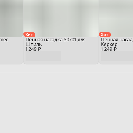
Хит
Хит
omec
Пенная насадка S0701 для
Пенная насад
Штиль
Керхер
1 249 ₽
1 249 ₽