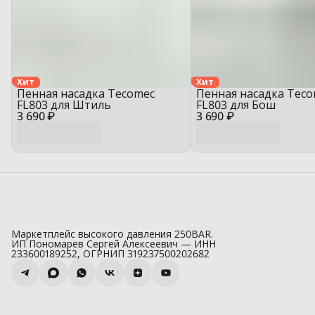
Хит
Хит
Пенная насадка Tecomec
Пенная насадка Tec
FL803 для Штиль
FL803 для Бош
3 690 ₽
3 690 ₽
Маркетплейс высокого давления 250BAR.
ИП Пономарев Сергей Алексеевич — ИНН
233600189252, ОГРНИП 319237500202682