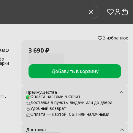
В избранное
хер
3 690 ₽
ро
 арки
Добавить в корзину
й K2-
ol,
о
Преимущества
act,
mium,
Оплата частями в Сплит
, K5,
Доставка в пункты выдачи или до двери
Удобный возврат
сто
Оплата — картой, СБП или наличными
и.
Доставка