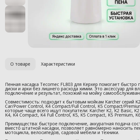
О товаре
Характеристики
Пенная насадка Tecomec FL803 для Керхер помогает быстро п
диски и арки без лишнего расхода химии. Это аксессуар для 
подключение и результат, похожий на мойку самообслуживан
Совместимость: подходит к бытовым мойкам Karcher серий K2
Car/Power Control, K4 Compact/Full Control, K5 Compact/Premiu
которые чаще всего ищут покупатели: Karcher K2, K2 Basic, K2 
K4, K4 Compact, K4 Full Control, K5, K5 Compact, K5 Premium, K
Преимущества: быстрое подключение, аккуратная подача сос
вместо штатной насадки, позволяет равномерно наносить пе
мотоцикла, велосипедов, садовой мебели и техники.