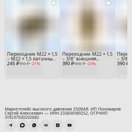
Переходник М22 × 1,5
Переходник М22 × 1,5
Перех
– М22 × 1,5 латунный
– 3/8″ внешняя
– 3/8″
245 ₽
A11B‑M22MM22M
390 ₽
латунный
390 ₽
латун
310 ₽
−
21
%
490 ₽
−
20
%
4
A11B‑M22M38M
A11B‑
Маркетплейс высокого давления 250BAR. ИП Пономарев
Сергей Алексеевич — ИНН 233600189252, ОГРНИП
319237500202682