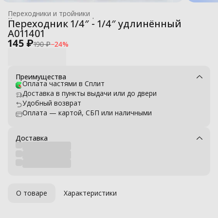
Переходники и тройники
Комплектующие для профессиональных моек высокого давле
Переходник 1/4″ - 1/4″ удлинённый
Главная
›
A011401
145 ₽
190 ₽
−
24
%
Преимущества
Оплата частями в Сплит
Доставка в пункты выдачи или до двери
Удобный возврат
Оплата — картой, СБП или наличными
Доставка
О товаре
Характеристики