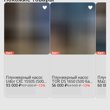
Хит
Хит
Хит
Плунжерный насос
Плунжерный насос
Плунж
Udor CXC 1550S (500
TOR DS 1650 (500 бар,
Mazzo
93 000 ₽
бар, 15 л/мин)
56 000 ₽
16 л/мин)
60 000
(150 б
107 000 ₽
−
13
%
64 500 ₽
−
13
%