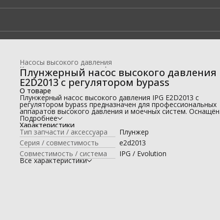
Насосы высокого давления
Комплектующие для профессиональных моек высокого да
Плунжерный насос высокого давления 
Главная
›
E2D2013 с регулятором bypass
О товаре
Плунжерный насос высокого давления IPG E2D2013 с
регулятором bypass предназначен для профессиональных
аппаратов высокого давления и моечных систем. Оснащён
встроенным регулятором bypass для стабилизации давлен
Подробнее
защиты системы от перегрузок. Насос рассчитан на работу
Характеристики
электродвигателями с частотой вращения 2850 об/мин и
Тип запчасти / аксессуара
Плунжер
подходит для интенсивной эксплуатации в автомоечном и
Серия / совместимость
e2d2013
промышленном оборудовании. Обеспечивает стабильную
производительность и длительный срок службы. Произво
Совместимость / система
IPG / Evolution
— Италия.
Все характеристики