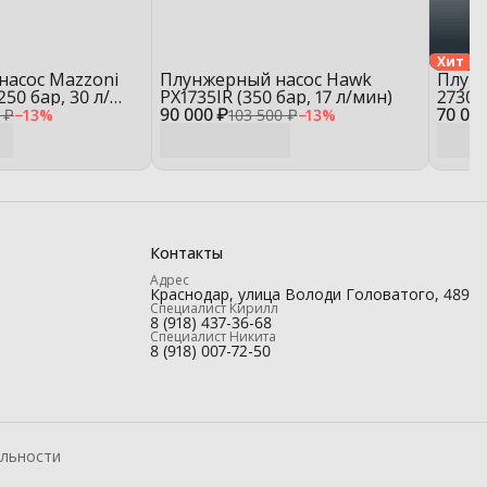
Хит
насос Mazzoni
Плунжерный насос Hawk
Плун
50 бар, 30 л/
PX1735IR (350 бар, 17 л/мин)
2730R
90 000 ₽
70 00
 ₽
−
13
%
103 500 ₽
−
13
%
Контакты
Адрес
Краснодар, улица Володи Головатого, 489
Специалист Кирилл
8 (918) 437-36-68
Специалист Никита
8 (918) 007-72-50
льности