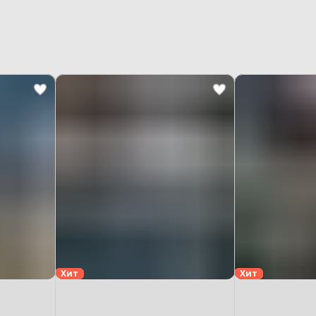
Хит
Хит