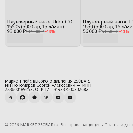
Плунжерный насос Udor CXC
Плунжерный насос T
1550S (500 бар, 15 л/мин)
1650 (500 бар, 16 л/ми
93 000 ₽
56 000 ₽
107 000 ₽
−
13
%
64 500 ₽
−
13
%
Маркетплейс высокого давления 250BAR.
ИП Пономарев Сергей Алексеевич — ИНН
233600189252, ОГРНИП 319237500202682
© 2026 MARKET.250BAR.ru. Все права защищены.
Оплата и дос