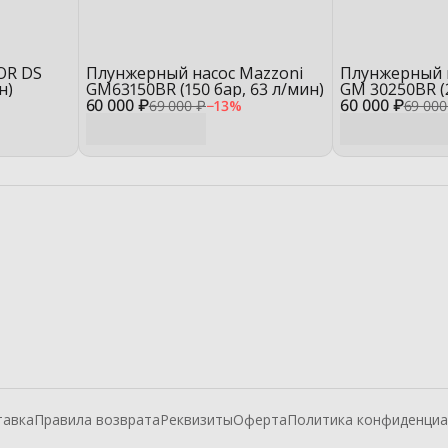
OR DS
Плунжерный насос Mazzoni
Плунжерный 
н)
GM63150BR (150 бар, 63 л/мин)
GM 30250BR (2
60 000 ₽
60 000 ₽
мин)
69 000 ₽
−
13
%
69 000
тавка
Правила возврата
Реквизиты
Оферта
Политика конфиденциа