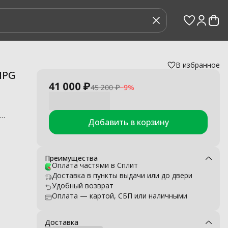
В избранное
вления
›
IPG
41 000 ₽
45 200 ₽
−
9
%
Добавить в корзину
ия и
 с
дство
Преимущества
Оплата частями в Сплит
Доставка в пункты выдачи или до двери
Удобный возврат
Оплата — картой, СБП или наличными
Доставка