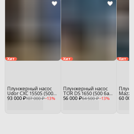
Хит
Хит
Хит
Плунжерный насос
Плунжерный насос
Плунж
Udor CXC 1550S (500
TOR DS 1650 (500 бар,
Mazzo
93 000 ₽
бар, 15 л/мин)
56 000 ₽
16 л/мин)
60 000
(150 б
107 000 ₽
−
13
%
64 500 ₽
−
13
%