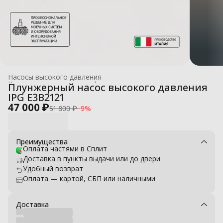
Насосы высокого давления
Комплектующие для профессиональных моек высокого давле
Плунжерный насос высокого давления
Главная
›
IPG E3B2121
47 000 ₽
51 800 ₽
−
9
%
Преимущества
Оплата частями в Сплит
Доставка в пункты выдачи или до двери
Удобный возврат
Оплата — картой, СБП или наличными
Доставка