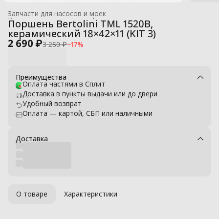
Запчасти для насосов и моек
Комплектующие для профессиональных моек высокого давле
Поршень Bertolini TML 1520B,
Главная
›
керамический 18×42×11 (KIT 3)
2 690 ₽
3 250 ₽
−
17
%
Преимущества
Оплата частями в Сплит
Доставка в пункты выдачи или до двери
Удобный возврат
Оплата — картой, СБП или наличными
Доставка
О товаре
Характеристики