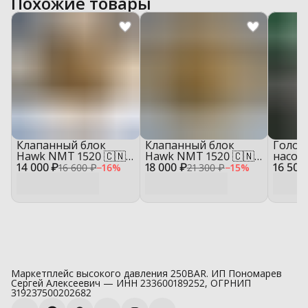
Похожие товары
Клапанный блок
Клапанный блок
Голов
Hawk NMT 1520 🇨🇳
Hawk NMT 1520 🇨🇳
насоса
14 000 ₽
— пустой корпус для
18 000 ₽
— в сборе для
16 500
Reverb
16 600 ₽
−
16
%
21 300 ₽
−
15
%
ремонта насоса
ремонта насоса
сборе
блок
Маркетплейс высокого давления 250BAR. ИП Пономарев
Сергей Алексеевич — ИНН 233600189252, ОГРНИП
319237500202682