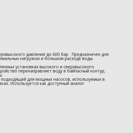
🔁 функция Bypass для защиты оборудования;
🧱 усиленная конструкция под экстремальные нагрузки;
💼 оптимален как аналог…
ерхвысокого давления до 600 бар . Предназначен для
емальных нагрузках и большом расходе воды.
ленных установках высокого и сверхвысокого
тройство перенаправляет воду в байпасный контур,
ы.
ь подходящей для мощных насосов, используемых в
ках. Используется как доступный аналог