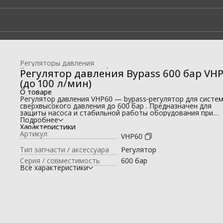
Регуляторы давления
Комплектующие для профессиональных моек высокого да
Регулятор давления Bypass 600 бар VH
Главная
›
(до 100 л/мин)
О товаре
Регулятор давления VHP60 — bypass‑регулятор для систе
сверхвысокого давления до 600 бар . Предназначен для
защиты насоса и стабильной работы оборудования при
экстремальных нагрузках и большом расходе воды.
Подробнее
Регулятор VHP60 применяется в профессиональных и
Характеристики
промышленных установках высокого и сверхвысокого
Артикул
VHP60
давления. При закрытии пистолета или перекрытии потока
устройство перенаправляет воду в байпасный контур,
Тип запчасти / аксессуара
Регулятор
предотвращая резкие скачки давления и повреждение
Серия / совместимость
600 бар
системы.
Все характеристики
Высокая пропускная способность до 100 л/мин делает мо
подходящей для мощных насосов, используемых в
промышленной очистке, гидроструйных и специальных
установках. Используется как доступный аналог регулято
премиального класса.
Преимущества:
💧 рабочее давление до 600 бар ;
⚙️ пропускная способность до 100 л/мин ;