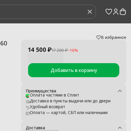
В избранное
вления
›
P60
14 500 ₽
17 200 ₽
−
16
%
м
Добавить в корзину
Преимущества
Оплата частями в Сплит
дель
Доставка в пункты выдачи или до двери
Удобный возврат
ров
Оплата — картой, СБП или наличными
Доставка