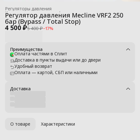
Регуляторы давления
Комплектующие для профессиональных моек высокого давле
Регулятор давления Mecline VRF2 250
Главная
›
бар (Bypass / Total Stop)
4 500 ₽
5 400 ₽
−
17
%
Преимущества
Оплата частями в Сплит
Доставка в пункты выдачи или до двери
Удобный возврат
Оплата — картой, СБП или наличными
Доставка
О товаре
Характеристики