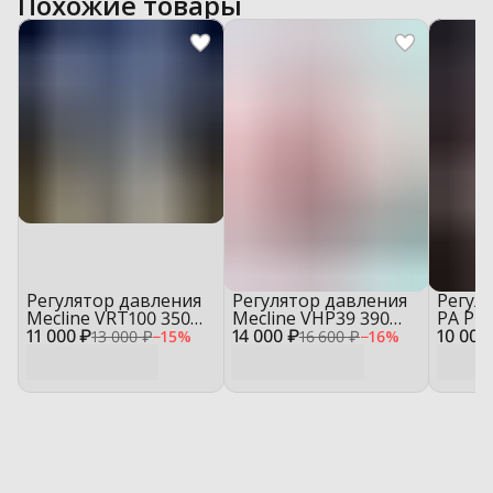
Похожие товары
Регулятор давления
Регулятор давления
Регул
Mecline VRT100 350
Mecline VHP39 390
PA Pul
11 000 ₽
бар Bypass (до 100 л/
14 000 ₽
бар (Bypass / Total
10 000
(Bypas
13 000 ₽
−
15
%
16 600 ₽
−
16
%
мин)
Stop)