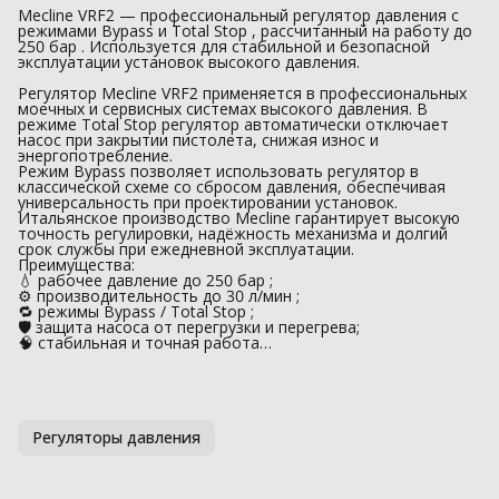
Mecline VRF2 — профессиональный регулятор давления с
режимами Bypass и Total Stop , рассчитанный на работу до
250 бар . Используется для стабильной и безопасной
эксплуатации установок высокого давления.
Регулятор Mecline VRF2 применяется в профессиональных
моечных и сервисных системах высокого давления. В
режиме Total Stop регулятор автоматически отключает
насос при закрытии пистолета, снижая износ и
энергопотребление.
Режим Bypass позволяет использовать регулятор в
классической схеме со сбросом давления, обеспечивая
универсальность при проектировании установок.
Итальянское производство Mecline гарантирует высокую
точность регулировки, надёжность механизма и долгий
срок службы при ежедневной эксплуатации.
Преимущества:
💧 рабочее давление до 250 бар ;
⚙️ производительность до 30 л/мин ;
🔁 режимы Bypass / Total Stop ;
🛡 защита насоса от перегрузки и перегрева;
🧠 стабильная и точная работа…
Регуляторы давления