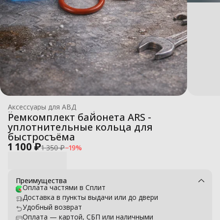
Аксессуары для АВД
Комплектующие для профессиональных моек высокого давле
Ремкомплект байонета ARS -
Главная
›
уплотнительные кольца для
быстросъёма
1 100 ₽
1 350 ₽
−
19
%
Преимущества
Оплата частями в Сплит
Доставка в пункты выдачи или до двери
Удобный возврат
Оплата — картой, СБП или наличными