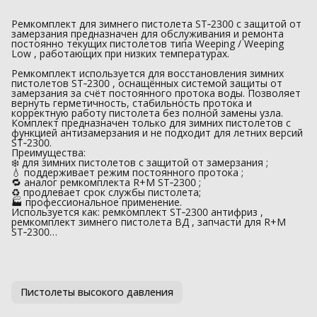
Ремкомплект для зимнего пистолета ST‑2300 с защитой от
замерзания предназначен для обслуживания и ремонта
постоянно текущих пистолетов типа Weeping / Weeping
Low , работающих при низких температурах.
Ремкомплект используется для восстановления зимних
пистолетов ST‑2300 , оснащённых системой защиты от
замерзания за счёт постоянного протока воды. Позволяет
вернуть герметичность, стабильность протока и
корректную работу пистолета без полной замены узла.
Комплект предназначен только для зимних пистолетов с
функцией антизамерзания и не подходит для летних версий
ST‑2300.
Преимущества:
❄️ для зимних пистолетов с защитой от замерзания ;
💧 поддерживает режим постоянного протока ;
🔁 аналог ремкомплекта R+M ST‑2300 ;
♻️ продлевает срок службы пистолета;
🏭 профессиональное применение.
Используется как: ремкомплект ST‑2300 антифриз ,
ремкомплект зимнего пистолета ВД , запчасти для R+M
ST‑2300…
Пистолеты высокого давления