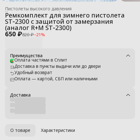
Пистолеты высокого давления
Комплектующие для профессиональных моек высокого давле
Ремкомплект для зимнего пистолета
Главная
›
ST‑2300 с защитой от замерзания
(аналог R+M ST‑2300)
650 ₽
820 ₽
−
21
%
Преимущества
Оплата частями в Сплит
Доставка в пункты выдачи или до двери
Удобный возврат
Оплата — картой, СБП или наличными
Доставка
О товаре
Характеристики