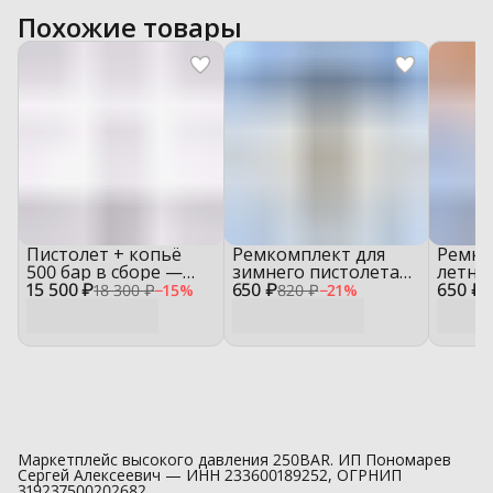
Похожие товары
Пистолет + копьё
Ремкомплект для
Ремко
500 бар в сборе —
зимнего пистолета
летне
15 500 ₽
комплект G41
650 ₽
ST‑2300 Weeping
650 ₽
ST‑23
18 300 ₽
−
15
%
820 ₽
−
21
%
8
(аналог R+M ST‑2300)
ST‑230
Маркетплейс высокого давления 250BAR. ИП Пономарев
Сергей Алексеевич — ИНН 233600189252, ОГРНИП
319237500202682