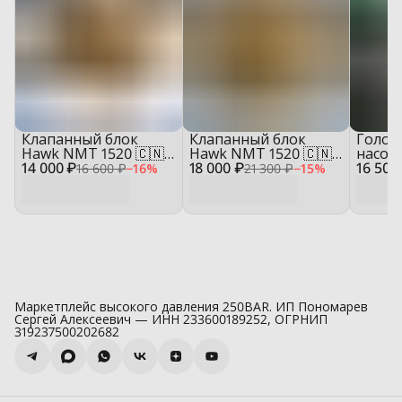
Клапанный блок
Клапанный блок
Голов
Hawk NMT 1520 🇨🇳
Hawk NMT 1520 🇨🇳
насоса
14 000 ₽
— пустой корпус для
18 000 ₽
— в сборе для
16 500
Reverb
16 600 ₽
−
16
%
21 300 ₽
−
15
%
ремонта насоса
ремонта насоса
сборе
блок
Маркетплейс высокого давления 250BAR. ИП Пономарев
Сергей Алексеевич — ИНН 233600189252, ОГРНИП
319237500202682