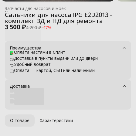
Запчасти для насосов и моек
Комплектующие для профессиональных моек высокого давле
Сальники для насоса IPG E2D2013 -
Главная
›
комплект ВД и НД для ремонта
3 500 ₽
4 200 ₽
−
17
%
Преимущества
Оплата частями в Сплит
Доставка в пункты выдачи или до двери
Удобный возврат
Оплата — картой, СБП или наличными
Доставка
О товаре
Характеристики