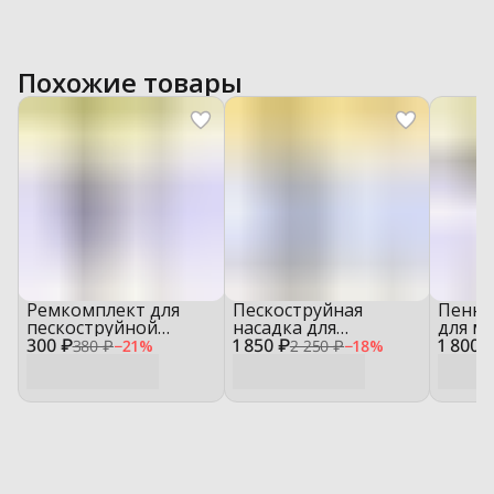
Похожие товары
Ремкомплект для
Пескоструйная
Пенна
пескоструйной
насадка для
для м
300 ₽
насадки — SLK0101
1 850 ₽
минимойки — SL01
1 800 
ассор
380 ₽
−
21
%
2 250 ₽
−
18
%