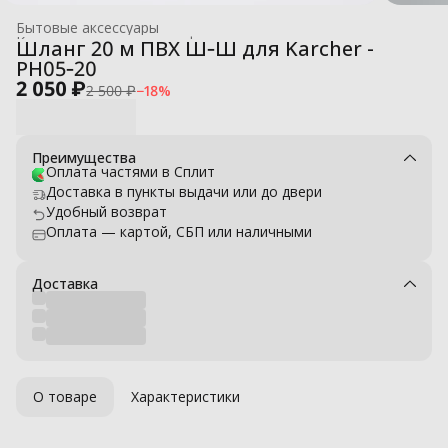
Бытовые аксессуары
Комплектующие для профессиональных моек высокого давле
Шланг 20 м ПВХ Ш‑Ш для Karcher -
Главная
›
PH05‑20
2 050 ₽
2 500 ₽
−
18
%
Преимущества
Оплата частями в Сплит
Доставка в пункты выдачи или до двери
Удобный возврат
Оплата — картой, СБП или наличными
Доставка
О товаре
Характеристики