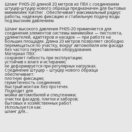
Шланг PH05‑20 длиной 20 метров из ПВХ с соединением
штуцер‑штуцер нового образца предназначен для бытовых
минимойек Karcher . Обеспечивает максимальный радиус
работы, надёжную фиксацию и стабильную подачу воды
под высоким давлением.
Шланг высокого давления PH05‑20 применяется для
соединения элементов системы минимойки — пистолета,
удлинителей, адаптеров и насадок — при работе на
больших площадях. Длина 20 метров позволяет свободно
перемещаться по участку, вокруг автомобиля или фасада
без частого переставления оборудования.
Материал ПВХ :
сохраняет гибкость при эксплуатации;
устойчив к влаге и истиранию;
не деформируется при регулярных нагрузках.
Соединение штуцер – штуцер нового образца
обеспечивает:
плотную фиксацию;
герметичность соединения;
быстрый монтаж без протечек.
Подходит для:
мойки автомобилей и спецтехники;
очистки фасадов, плитки и заборов;
бытовых и хозяйственных работ.
Используется как:
шланг для…