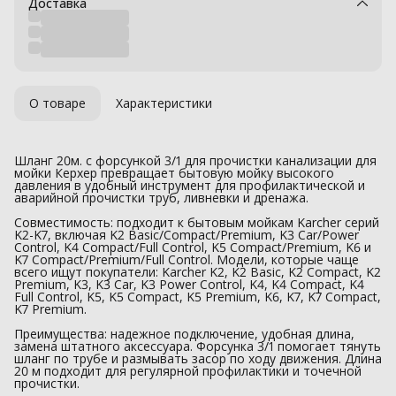
Доставка
О товаре
Характеристики
Шланг 20м. с форсункой 3/1 для прочистки канализации для
мойки Керхер превращает бытовую мойку высокого
давления в удобный инструмент для профилактической и
аварийной прочистки труб, ливневки и дренажа.
Совместимость: подходит к бытовым мойкам Karcher серий
K2-K7, включая K2 Basic/Compact/Premium, K3 Car/Power
Control, K4 Compact/Full Control, K5 Compact/Premium, K6 и
K7 Compact/Premium/Full Control. Модели, которые чаще
всего ищут покупатели: Karcher K2, K2 Basic, K2 Compact, K2
Premium, K3, K3 Car, K3 Power Control, K4, K4 Compact, K4
Full Control, K5, K5 Compact, K5 Premium, K6, K7, K7 Compact,
K7 Premium.
Преимущества: надежное подключение, удобная длина,
замена штатного аксессуара. Форсунка 3/1 помогает тянуть
шланг по трубе и размывать засор по ходу движения. Длина
20 м подходит для регулярной профилактики и точечной
прочистки.