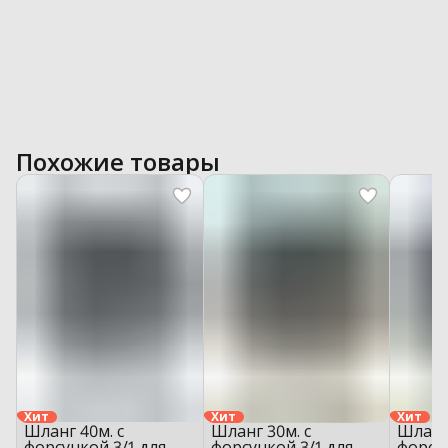
Похожие товары
Хит
Хит
Хит
Шланг 40м. с
Шланг 30м. с
Шланг 
форсункой 3/1 для
форсункой 3/1 для
форсун