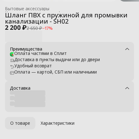
Бытовые аксессуары
Комплектующие для профессиональных моек высокого давле
Шланг ПВХ с пружиной для промывки
Главная
›
канализации - SH02
2 200 ₽
2 650 ₽
−
17
%
Преимущества
Оплата частями в Сплит
Доставка в пункты выдачи или до двери
Удобный возврат
Оплата — картой, СБП или наличными
Доставка
О товаре
Характеристики