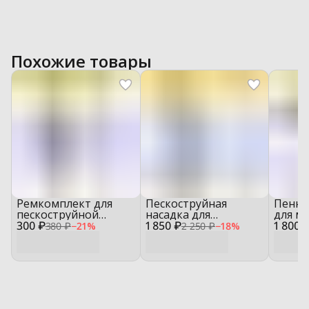
Похожие товары
Ремкомплект для
Пескоструйная
Пенна
пескоструйной
насадка для
для м
300 ₽
насадки — SLK0101
1 850 ₽
минимойки — SL01
1 800 
ассор
380 ₽
−
21
%
2 250 ₽
−
18
%