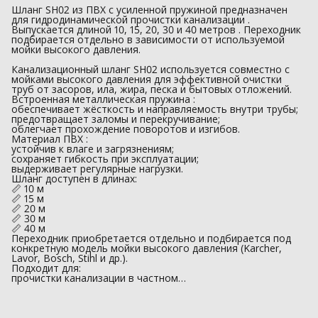
Шланг SH02 из ПВХ с усиленной пружиной предназначен
для гидродинамической прочистки канализации .
Выпускается длиной 10, 15, 20, 30 и 40 метров . Переходник
подбирается отдельно в зависимости от используемой
мойки высокого давления.
Канализационный шланг SH02 используется совместно с
мойками высокого давления для эффективной очистки
труб от засоров, ила, жира, песка и бытовых отложений.
Встроенная металлическая пружина :
обеспечивает жёсткость и направляемость внутри трубы;
предотвращает заломы и перекручивание;
облегчает прохождение поворотов и изгибов.
Материал ПВХ :
устойчив к влаге и загрязнениям;
сохраняет гибкость при эксплуатации;
выдерживает регулярные нагрузки.
Шланг доступен в длинах:
📏 10 м
📏 15 м
📏 20 м
📏 30 м
📏 40 м
Переходник приобретается отдельно и подбирается под
конкретную модель мойки высокого давления (Karcher,
Lavor, Bosch, Stihl и др.).
Подходит для:
прочистки канализации в частном…