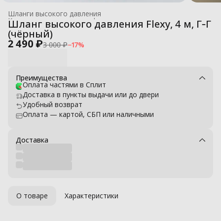
Шланги высокого давления
Комплектующие для профессиональных моек высокого давле
Шланг высокого давления Flexy, 4 м, Г‑Г
Главная
›
(чёрный)
2 490 ₽
3 000 ₽
−
17
%
Преимущества
Оплата частями в Сплит
Доставка в пункты выдачи или до двери
Удобный возврат
Оплата — картой, СБП или наличными
Доставка
О товаре
Характеристики