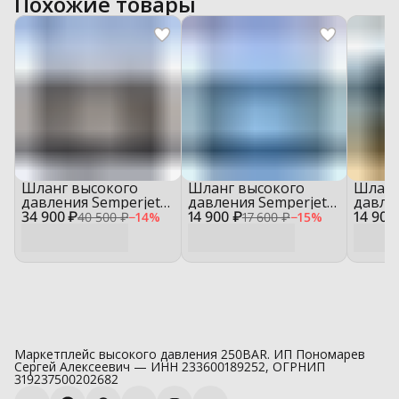
Похожие товары
Шланг высокого
Шланг высокого
Шланг
давления Semperjet
давления Semperjet
давле
34 900 ₽
DN8 SN2, 600 бар,
14 900 ₽
DN8 SN2, 400 бар,
14 900
DN6 SC
40 500 ₽
−
14
%
17 600 ₽
−
15
%
бухта 50 м
бухта 50 м
бухта 
Маркетплейс высокого давления 250BAR. ИП Пономарев
Сергей Алексеевич — ИНН 233600189252, ОГРНИП
319237500202682