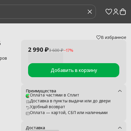
В избранное
вления
›
6
2 990 ₽
3 600 ₽
−
17
%
тров
Добавить в корзину
ого
.
м
Преимущества
Оплата частями в Сплит
тами
Доставка в пункты выдачи или до двери
дач
Удобный возврат
Оплата — картой, СБП или наличными
Доставка