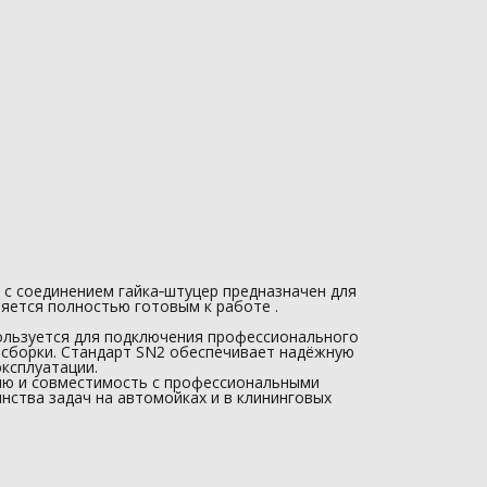
🚗 совместим с профессиональными мойками Karcher .
Используется как: шланг высокого давления 10 м ,…
 с соединением гайка‑штуцер предназначен для
яется полностью готовым к работе .
ользуется для подключения профессионального
сборки. Стандарт SN2 обеспечивает надёжную
эксплуатации.
ию и совместимость с профессиональными
нства задач на автомойках и в клининговых