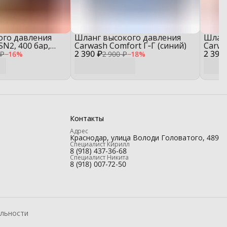
ого давления
Шланг высокого давления
Шланг
SN2, 400 бар,
Carwash Comfort Г‑Г (синий)
Carwa
2 390 ₽
2 390
(крас
 ₽
−
16
%
2 900 ₽
−
18
%
Контакты
Адрес
Краснодар, улица Володи Головатого, 489
Специалист Кирилл
8 (918) 437-36-68
Специалист Никита
8 (918) 007-72-50
льности