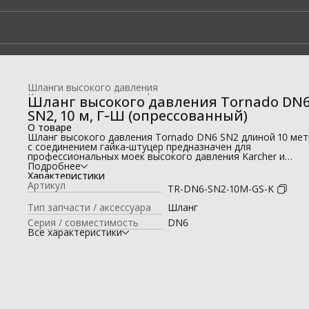
Шланги высокого давления
Комплектующие для профессиональных моек высокого да
Шланг высокого давления Tornado DN
Главная
›
SN2, 10 м, Г‑Ш (опрессованный)
О товаре
Шланг высокого давления Tornado DN6 SN2 длиной 10 ме
с соединением гайка‑штуцер предназначен для
профессиональных моек высокого давления Karcher и
поставляется полностью готовым к работе .
Подробнее
Готовый опрессованный РВД Tornado DN6 SN2, 10 м, Г‑Ш
Характеристики
используется для подключения профессионального моечн
Артикул
TR-DN6-SN2-10M-GS-K
оборудования без необходимости дополнительной сборки
Стандарт SN2 обеспечивает надёжную работу при высоко
Тип запчасти / аксессуара
Шланг
давлении и устойчивость к интенсивной эксплуатации.
Серия / совместимость
DN6
Соединение гайка‑штуцер обеспечивает герметичную
Все характеристики
фиксацию и совместимость с профессиональными аппара
Karcher . Длина 10 метров оптимальна для большинства за
на автомойках и в клининговых службах.
Преимущества:
🧵 стандарт DN6 SN2 ;
📏 длина 10 метров ;
🔩 соединение Г‑Ш (гайка‑штуцер) ;
🔧 опрессованный — готов к эксплуатации;