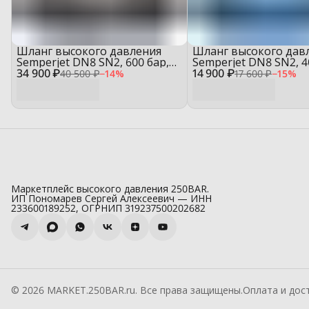
Шланг высокого давления
Шланг высокого дав
Semperjet DN8 SN2, 600 бар,
Semperjet DN8 SN2, 4
34 900 ₽
бухта 50 м
14 900 ₽
бухта 50 м
40 500 ₽
−
14
%
17 600 ₽
−
15
%
Маркетплейс высокого давления 250BAR.
ИП Пономарев Сергей Алексеевич — ИНН
233600189252, ОГРНИП 319237500202682
© 2026 MARKET.250BAR.ru. Все права защищены.
Оплата и дос