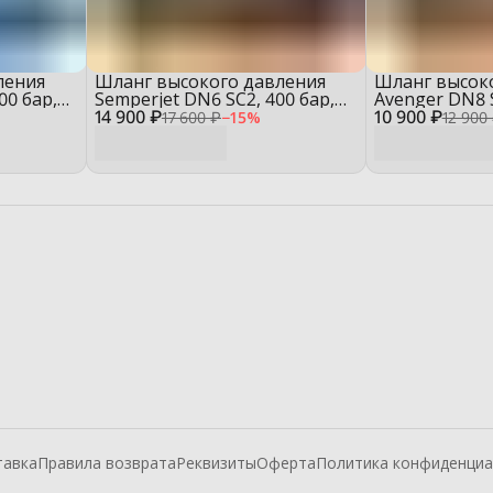
ления
Шланг высокого давления
Шланг высок
00 бар,
Semperjet DN6 SC2, 400 бар,
Avenger DN8 
14 900 ₽
бухта 50 м
10 900 ₽
бухта 50 м
17 600 ₽
−
15
%
12 900
тавка
Правила возврата
Реквизиты
Оферта
Политика конфиденциа