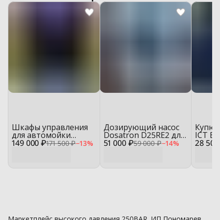
Шкафы управления
Дозирующий насос
Купюр
для автомойки
Dosatron D25RE2 для
ICT BS
149 000 ₽
самообслуживания
51 000 ₽
автомойки
28 500
автом
171 500 ₽
−
13
%
59 000 ₽
−
14
%
(МСО)
самообслуживания
самоо
Маркетплейс высокого давления 250BAR. ИП Пономарев