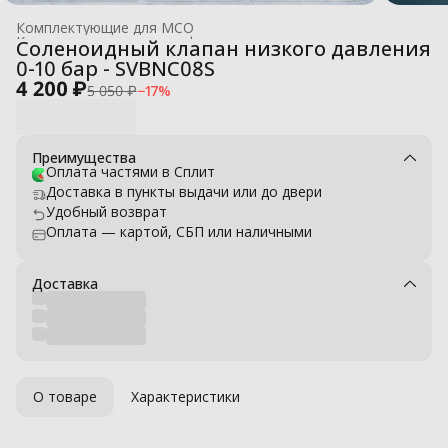
Комплектующие для МСО
Комплектующие для профессиональных моек высокого давле
Соленоидный клапан низкого давления
Главная
›
0-10 бар - SVBNC08S
4 200 ₽
5 050 ₽
−
17
%
Преимущества
Оплата частями в Сплит
Доставка в пункты выдачи или до двери
Удобный возврат
Оплата — картой, СБП или наличными
Доставка
О товаре
Характеристики