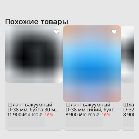
Похожие товары
Шланг вакуумный
Шланг вакуумный
Шланг
D‑38 мм, бухта 30 м
D‑38 мм синий, бухта
D‑32 м
11 900 ₽
— HOVC38
8 900 ₽
20 м — YT‑1002B
8 900 
— HO
14 100 ₽
−
16
%
10 600 ₽
−
16
%