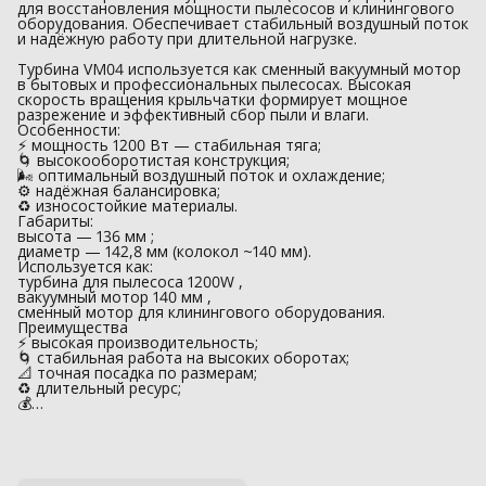
для восстановления мощности пылесосов и клинингового
оборудования. Обеспечивает стабильный воздушный поток
и надёжную работу при длительной нагрузке.
Турбина VM04 используется как сменный вакуумный мотор
в бытовых и профессиональных пылесосах. Высокая
скорость вращения крыльчатки формирует мощное
разрежение и эффективный сбор пыли и влаги.
Особенности:
⚡ мощность 1200 Вт — стабильная тяга;
🌀 высокооборотистая конструкция;
🌬 оптимальный воздушный поток и охлаждение;
⚙️ надёжная балансировка;
♻️ износостойкие материалы.
Габариты:
высота — 136 мм ;
диаметр — 142,8 мм (колокол ~140 мм).
Используется как:
турбина для пылесоса 1200W ,
вакуумный мотор 140 мм ,
сменный мотор для клинингового оборудования.
Преимущества
⚡ высокая производительность;
🌀 стабильная работа на высоких оборотах;
📐 точная посадка по размерам;
♻️ длительный ресурс;
💰…