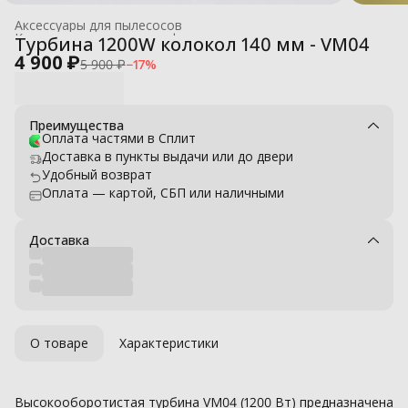
Аксессуары для пылесосов
Комплектующие для профессиональных моек высокого давле
Турбина 1200W колокол 140 мм - VM04
Главная
›
4 900 ₽
5 900 ₽
−
17
%
Преимущества
Оплата частями в Сплит
Доставка в пункты выдачи или до двери
Удобный возврат
Оплата — картой, СБП или наличными
Доставка
О товаре
Характеристики
Высокооборотистая турбина VM04 (1200 Вт) предназначена